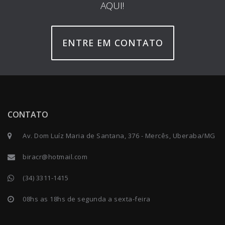
AQUI!
ENTRE EM CONTATO
CONTATO
Av. Dom Luíz Maria de Santana, 376 - Mercês, Uberaba/MG
biracr@hotmail.com
(34) 3311-1415
08hs as 18hs de segunda a sexta-feira