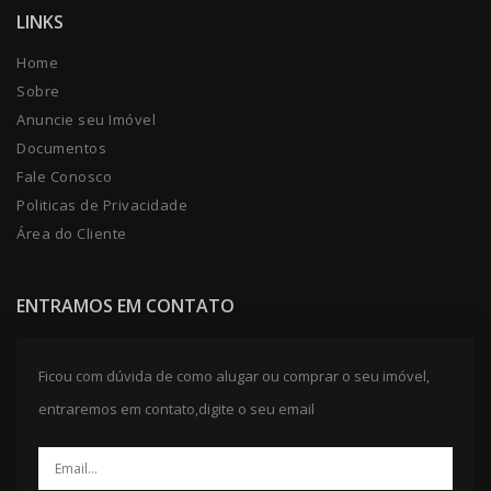
LINKS
Home
Sobre
Anuncie seu Imóvel
Documentos
Fale Conosco
Politicas de Privacidade
Área do Cliente
ENTRAMOS EM CONTATO
Ficou com dúvida de como alugar ou comprar o seu imóvel,
entraremos em contato,digite o seu email