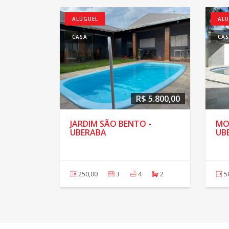
ALUGUEL
ALU
CASA
CA
R$ 5.800,00
JARDIM SÃO BENTO -
MO
UBERABA
UB
250,00
3
4
2
5