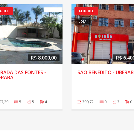
GUEL
ALUGUEL
SA
LOJA
R$ 8.000,00
R$ 6.40
RADA DAS FONTES -
SÃO BENEDITO - UBERA
ERABA
07,29
5
5
4
390,72
0
3
0