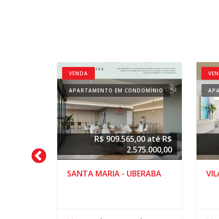
VENDA
VE
DOMÍNIO
APARTAMENTO EM CONDOMÍNIO
AP
00 até R$
R$ 909.565,00 até R$
31.600,00
2.575.000,00
E -
SANTA MARIA - UBERABA
VIL