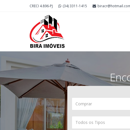
CRECI 4.896-PJ
(34) 3311-1415
biracr@hotmail.co
Enc
Comprar
Todos os Tipos