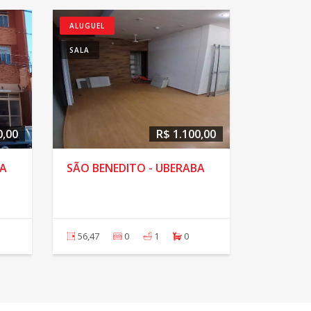
ALUGUEL
SALA
0,00
R$ 1.100,00
BA
SÃO BENEDITO - UBERABA
56,47
0
1
0