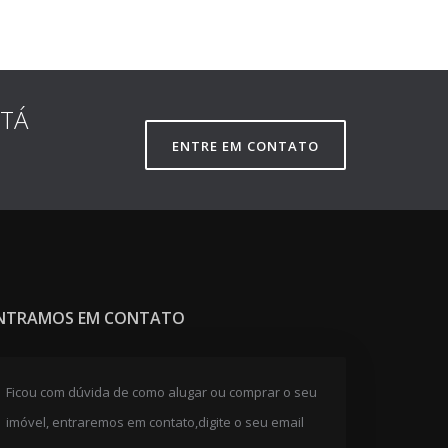
STÁ
ENTRE EM CONTATO
NTRAMOS EM CONTATO
Ficou com dúvida de como alugar ou comprar o seu
imóvel, entraremos em contato,digite o seu email