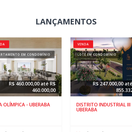
LANÇAMENTOS
NDA
VENDA
ARTAMENTO EM CONDOMÍNIO
LOTE EM CONDOMÍNIO
R$ 460.000,00 até R$
R$ 247.000,00 at
460.000,00
855.33
A OLÍMPICA - UBERABA
DISTRITO INDUSTRIAL III 
UBERABA