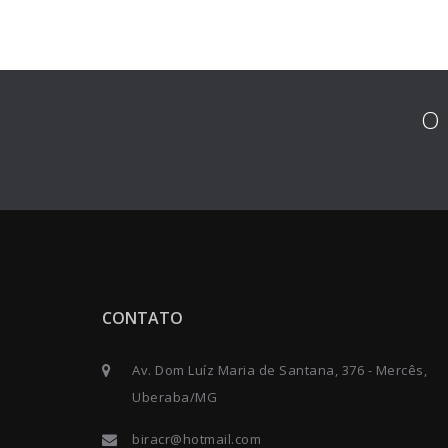
O 
CONTATO
Av. Dom Luíz Maria de Santana, 376 - Mercês,
Uberaba/MG
biracr@hotmail.com