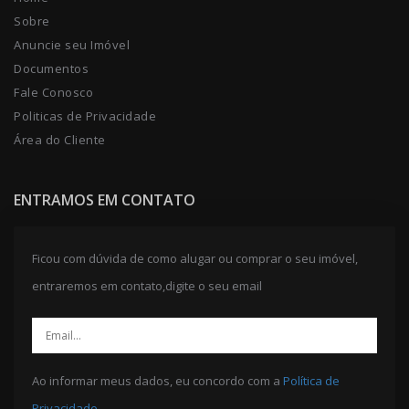
Sobre
Anuncie seu Imóvel
Documentos
Fale Conosco
Politicas de Privacidade
Área do Cliente
ENTRAMOS EM CONTATO
Ficou com dúvida de como alugar ou comprar o seu imóvel,
entraremos em contato,digite o seu email
Ao informar meus dados, eu concordo com a
Política de
Privacidade
.