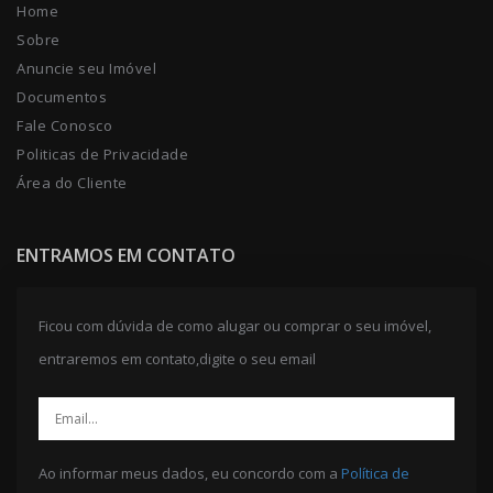
Home
Sobre
Anuncie seu Imóvel
Documentos
Fale Conosco
Politicas de Privacidade
Área do Cliente
ENTRAMOS EM CONTATO
Ficou com dúvida de como alugar ou comprar o seu imóvel,
entraremos em contato,digite o seu email
Ao informar meus dados, eu concordo com a
Política de