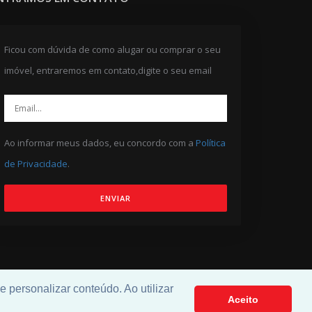
Ficou com dúvida de como alugar ou comprar o seu
imóvel, entraremos em contato,digite o seu email
Ao informar meus dados, eu concordo com a
Política
de Privacidade
.
ENVIAR
 personalizar conteúdo. Ao utilizar
Aceito