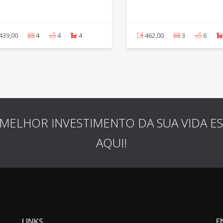
439,00
4
4
4
462,00
3
6
MELHOR INVESTIMENTO DA SUA VIDA E
AQUI!
LINKS
E