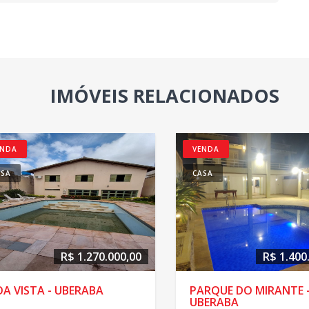
IMÓVEIS RELACIONADOS
ENDA
VENDA
ASA
CASA
R$ 1.270.000,00
R$ 1.400
A VISTA - UBERABA
PARQUE DO MIRANTE 
UBERABA