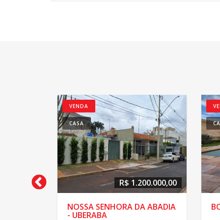
VENDA
V
CASA
C
80.000,00
R$ 1.200.000,00
UBERABA
NOSSA SENHORA DA ABADIA
BO
- UBERABA