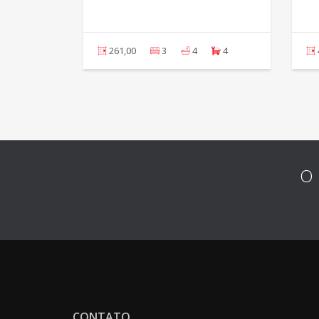
4
261,00
3
4
4
O 
CONTATO