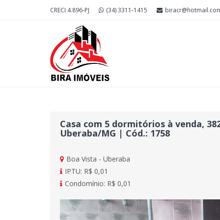
CRECI 4.896-PJ
(34) 3311-1415
biracr@hotmail.co
Casa com 5 dormitórios à venda, 382 
Uberaba/MG | Cód.: 1758
Boa Vista - Uberaba
IPTU: R$ 0,01
Condomínio: R$ 0,01
Previous