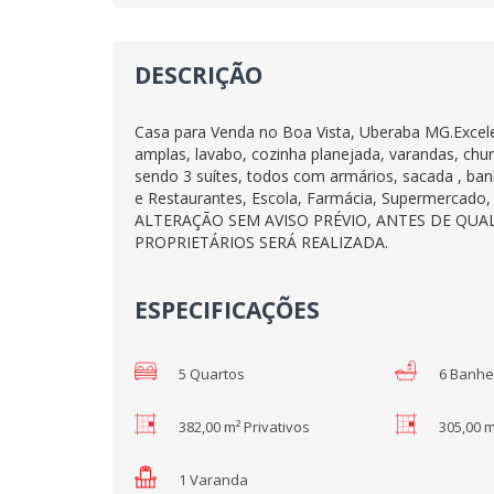
DESCRIÇÃO
Casa para Venda no Boa Vista, Uberaba MG.Excelent
amplas, lavabo, cozinha planejada, varandas, churr
sendo 3 suítes, todos com armários, sacada , ban
e Restaurantes, Escola, Farmácia, Supermerca
ALTERAÇÃO SEM AVISO PRÉVIO, ANTES DE QU
PROPRIETÁRIOS SERÁ REALIZADA.
ESPECIFICAÇÕES
5 Quartos
6 Banhe
382,00 m² Privativos
305,00 
1 Varanda