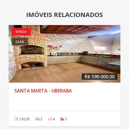
IMÓVEIS RELACIONADOS
VENDA
CASA
R$ 590.000,00
SANTA MARTA - UBERABA
136,95
3
4
5