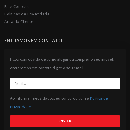
Fale Conosco
Politicas de Privacidade
Área do Cliente
ENTRAMOS EM CONTATO
Ficou com dúvida de como alugar ou comprar o seu imóvel,
entraremos em contato,digite o seu email
Ao informar meus dados, eu concordo com a
Política de
Privacidade
.
ENVIAR