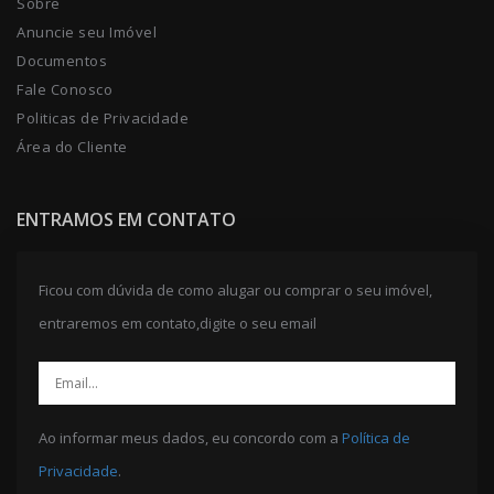
Sobre
Anuncie seu Imóvel
Documentos
Fale Conosco
Politicas de Privacidade
Área do Cliente
ENTRAMOS EM CONTATO
Ficou com dúvida de como alugar ou comprar o seu imóvel,
entraremos em contato,digite o seu email
Ao informar meus dados, eu concordo com a
Política de
Privacidade
.