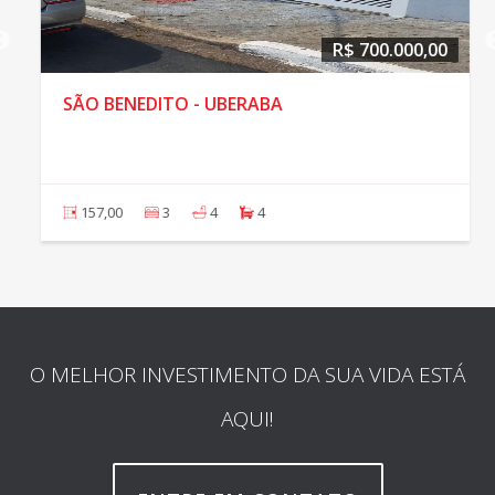
R$ 700.000,00
SÃO BENEDITO - UBERABA
157,00
3
4
4
O MELHOR INVESTIMENTO DA SUA VIDA ESTÁ
AQUI!